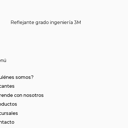
Reflejante grado ingeniería 3M
nú
uiénes somos?
cantes
rende con nosotros​
oductos
cursales
ntacto