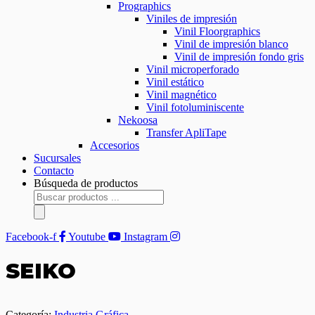
Prographics
Viniles de impresión
Vinil Floorgraphics
Vinil de impresión blanco
Vinil de impresión fondo gris
Vinil microperforado
Vinil estático
Vinil magnético
Vinil fotoluminiscente
Nekoosa
Transfer ApliTape
Accesorios
Sucursales
Contacto
Búsqueda de productos
Facebook-f
Youtube
Instagram
SEIKO
Categoría:
Industria Gráfica