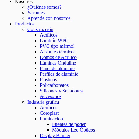
Nosotros
¿Quiénes somos?
Vacantes
Aprende con nosotros​
Productos
Construcción
Acrílicos
Lambrín WPC
PVC tipo mármol
Aislantes térmicos
Domos de Acrilico
Láminas Onduline
Panel de aluminio
Perfiles de aluminio
Plásticos
Policarbonatos
Silicones y Selladores
Accesorios
Industria gráfica
Acrílicos
Coroplast
Iluminacion
Fuentes de poder
Módulos Led Ópticos
Display Banner