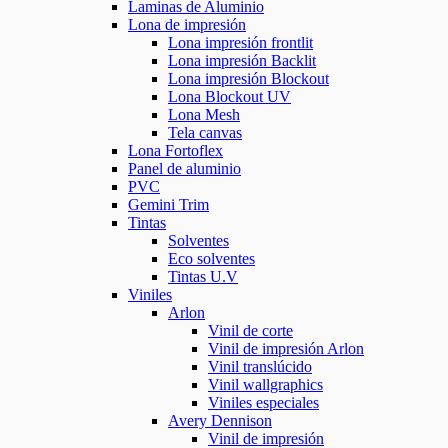
Laminas de Aluminio
Lona de impresión
Lona impresión frontlit
Lona impresión Backlit
Lona impresión Blockout
Lona Blockout UV
Lona Mesh
Tela canvas
Lona Fortoflex
Panel de aluminio
PVC
Gemini Trim
Tintas
Solventes
Eco solventes
Tintas U.V
Viniles
Arlon
Vinil de corte
Vinil de impresión Arlon
Vinil translúcido
Vinil wallgraphics
Viniles especiales
Avery Dennison
Vinil de impresión